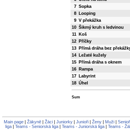
7
Sopka
8
Looping
9
V překážka
10
Šikmý kruh s ledvinou
11
Koš
12
Příčky
13
Přímá dráha bez překážk
14
Ležaté kužely
15
Přímá dráha s oknem
16
Rampa
17
Labyrint
18
Úhel
Sum
Main page
|
Žákyně
|
Žáci
|
Juniorky
|
Junioři
|
Ženy
|
Muži
|
Senioř
liga
|
Teams - Seniorská liga
|
Teams - Juniorská liga
|
Teams - Žá