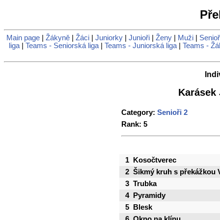
Pře
Main page
|
Žákyně
|
Žáci
|
Juniorky
|
Junioři
|
Ženy
|
Muži
|
Senioř
liga
|
Teams - Seniorská liga
|
Teams - Juniorská liga
|
Teams - Žá
Indi
Karásek 
Category:
Senioři 2
Rank: 5
1
Kosočtverec
2
Šikmý kruh s překážkou 
3
Trubka
4
Pyramidy
5
Blesk
6
Okno na klínu