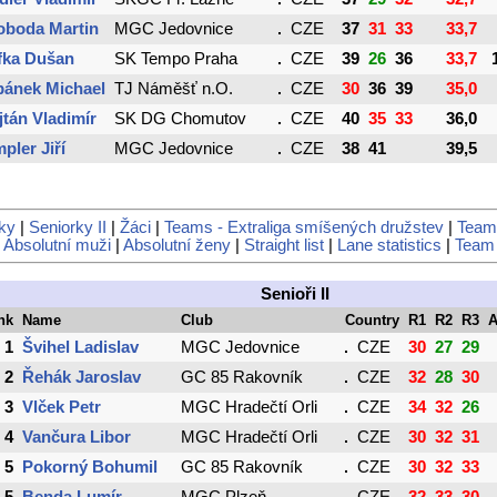
oboda Martin
MGC Jedovnice
CZE
37
31
33
33,7
fka Dušan
SK Tempo Praha
CZE
39
26
36
33,7
bánek Michael
TJ Náměšť n.O.
CZE
30
36
39
35,0
tán Vladimír
SK DG Chomutov
CZE
40
35
33
36,0
pler Jiří
MGC Jedovnice
CZE
38
41
39,5
ky
|
Seniorky II
|
Žáci
|
Teams - Extraliga smíšených družstev
|
Teams
|
Absolutní muži
|
Absolutní ženy
|
Straight list
|
Lane statistics
|
Team 
Senioři II
nk
Name
Club
Country
R1
R2
R3
A
1
Švihel Ladislav
MGC Jedovnice
CZE
30
27
29
2
Řehák Jaroslav
GC 85 Rakovník
CZE
32
28
30
3
Vlček Petr
MGC Hradečtí Orli
CZE
34
32
26
4
Vančura Libor
MGC Hradečtí Orli
CZE
30
32
31
5
Pokorný Bohumil
GC 85 Rakovník
CZE
30
32
33