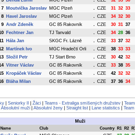
5
Benda Lumír
MGC Plzeň
CZE
32
33
30
7
Moutvička Jaroslav
MGC Plzeň
CZE
31
32
33
8
Havel Jaroslav
MGC Plzeň
CZE
34
32
30
9
Andr Zdeněk
GC 85 Rakovník
CZE
30
31
37
10
Fechtner Jan
TJ Tanvald
CZE
34
28
36
11
Hála Jan
SKGC Fr. Lázně
CZE
33
37
32
12
Martínek Ivo
MGC Hradečtí Orli
CZE
38
33
33
13
Složil Petr
TJ Start Brno
CZE
30
42
32
14
Vitner Václav
GC 85 Rakovník
CZE
33
38
35
15
Kropáček Václav
GC 85 Rakovník
CZE
42
32
32
16
Bláha Milan
GC 85 Rakovník
CZE
37
36
34
ky
|
Seniorky II
|
Žáci
|
Teams - Extraliga smíšených družstev
|
Teams
|
Absolutní muži
|
Absolutní ženy
|
Straight list
|
Lane statistics
|
Team 
Muži
Name
Club
Country
R1
R2
R