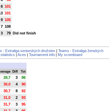
6
101
13
101
9
105
7
108
3
79
Did not finish
 - Extraliga seniorských družstev
|
Teams - Extraliga ženských
statistics
|
Aces
|
Tournament info
|
My scoreboard
verage
Diff
Tot
28,7
3
86
30,0
4
90
30,7
8
92
31,0
2
93
31,7
3
95