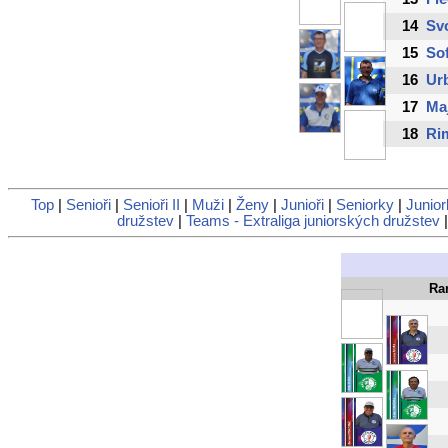
14
Sv
15
So
16
Ur
17
Maj
18
Rim
Top
|
Senioři
|
Senioři II
|
Muži
|
Ženy
|
Junioři
|
Seniorky
|
Junior
družstev
|
Teams - Extraliga juniorských družstev
Ra