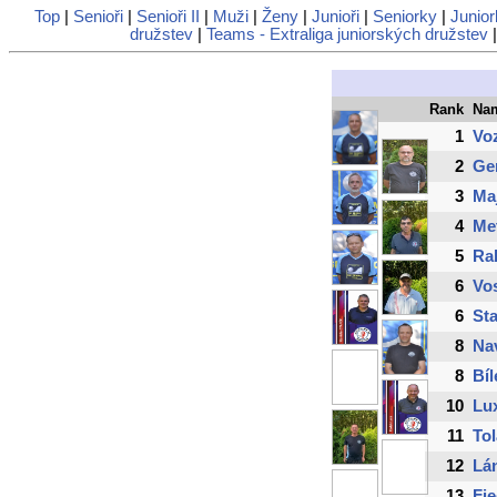
Top
|
Senioři
|
Senioři II
|
Muži
|
Ženy
|
Junioři
|
Seniorky
|
Junior
družstev
|
Teams - Extraliga juniorských družstev
Rank
Na
1
Vo
2
Ger
3
Ma
4
Me
5
Ra
6
Vo
6
Sta
8
Na
8
Bíl
10
Lu
11
Tol
12
Lá
13
Fie