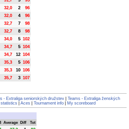
31,7
3
95
32,0
2
96
32,0
4
96
32,7
7
98
32,7
8
98
34,0
5
102
34,7
5
104
34,7
12
104
35,3
5
106
35,3
10
106
35,7
3
107
 - Extraliga seniorských družstev
|
Teams - Extraliga ženských
statistics
|
Aces
|
Tournament info
|
My scoreboard
3
Average
Diff
Tot