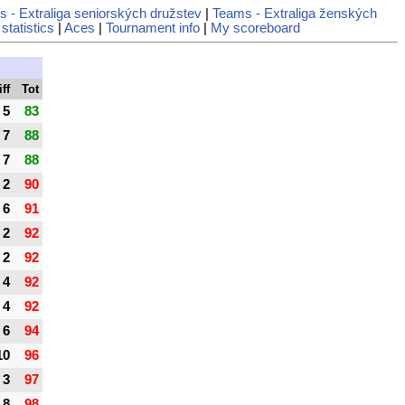
 - Extraliga seniorských družstev
|
Teams - Extraliga ženských
statistics
|
Aces
|
Tournament info
|
My scoreboard
iff
Tot
5
83
7
88
7
88
2
90
6
91
2
92
2
92
4
92
4
92
6
94
10
96
3
97
8
98