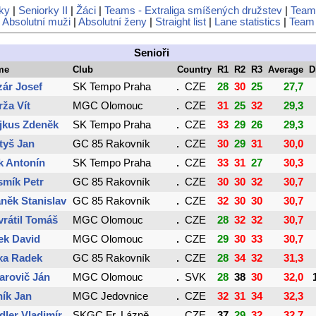
ky
|
Seniorky II
|
Žáci
|
Teams - Extraliga smíšených družstev
|
Teams
|
Absolutní muži
|
Absolutní ženy
|
Straight list
|
Lane statistics
|
Team 
Senioři
me
Club
Country
R1
R2
R3
Average
D
zár Josef
SK Tempo Praha
CZE
28
30
25
27,7
ža Vít
MGC Olomouc
CZE
31
25
32
29,3
jkus Zdeněk
SK Tempo Praha
CZE
33
29
26
29,3
tyš Jan
GC 85 Rakovník
CZE
30
29
31
30,0
k Antonín
SK Tempo Praha
CZE
33
31
27
30,3
smík Petr
GC 85 Rakovník
CZE
30
30
32
30,7
něk Stanislav
GC 85 Rakovník
CZE
32
30
30
30,7
vrátil Tomáš
MGC Olomouc
CZE
28
32
32
30,7
ek David
MGC Olomouc
CZE
29
30
33
30,7
xa Radek
GC 85 Rakovník
CZE
28
34
32
31,3
arovič Ján
MGC Olomouc
SVK
28
38
30
32,0
ník Jan
MGC Jedovnice
CZE
32
31
34
32,3
dler Vladimír
SKGC Fr. Lázně
CZE
37
29
32
32,7